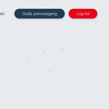
akt
Gratis prøveadgang
Log ind