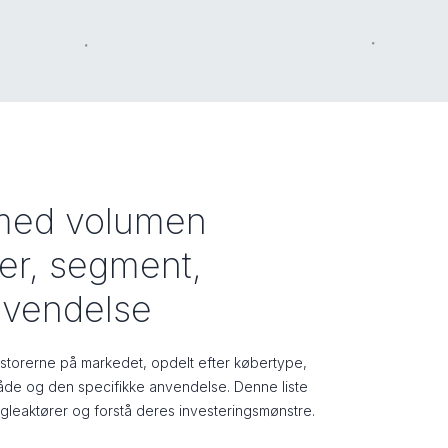
e med volumen
ber, segment,
nvendelse
vestorerne på markedet, opdelt efter købertype,
de og den specifikke anvendelse. Denne liste
øgleaktører og forstå deres investeringsmønstre.